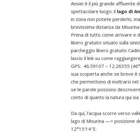
Ansiei è il più grande affluente 
spettacolare luogo: il
lago di A
in zona non potete perderlo, m
brevissima distanza da Misurina 
Prima di tutto come arrivare e 
libero gratuito situato sulla sin
parcheggio libero gratuito Cadini
lascio il link su come raggiunge
GPS: 46.59107 – 12.26355 (46°3
sua scoperta anche se breve è ca
che permettono di inoltrarsi nel
se le parole possono descrivern
conto di quanto la natura qui si
Da qui, l’acqua scorre verso vall
lago di Misurina —> posizione 
12°15′14″E.