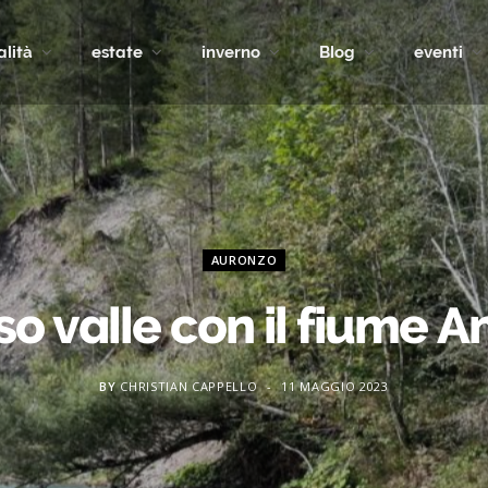
alità
estate
inverno
Blog
eventi
AURONZO
so valle con il fiume An
BY
CHRISTIAN CAPPELLO
11 MAGGIO 2023