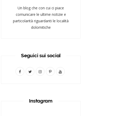
Un blog che con cui ci piace
comunicare le ultime notizie e
particolarità riguardanti le località
dolomitiche
Seguici sui social
F
T
I
P
Y
a
w
n
i
o
c
i
s
n
u
e
t
t
t
T
Instagram
b
t
a
e
u
o
e
g
r
b