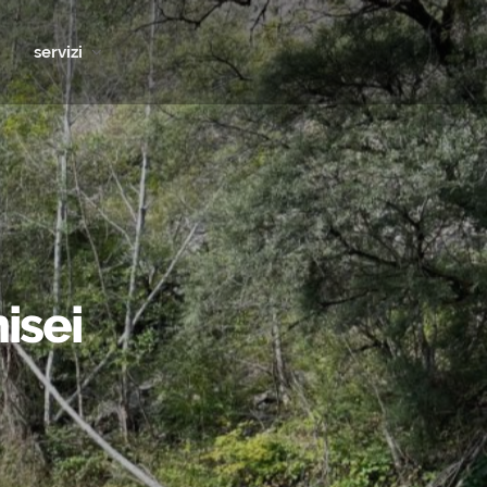
servizi
isei