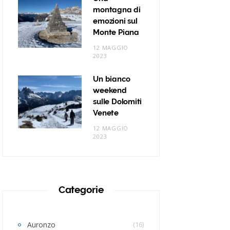
montagna di
emozioni sul
Monte Piana
12 MAGGIO
2023
Un bianco
weekend
sulle Dolomiti
Venete
12 MAGGIO
2023
Categorie
Auronzo
(16)