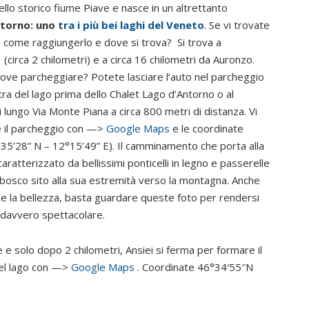
dello storico fiume Piave e nasce in un altrettanto
ntorno: uno
tra i più bei laghi del Veneto
. Se vi trovate
a come raggiungerlo e dove si trova?
Si trova a
(circa 2 chilometri) e a circa 16 chilometri da Auronzo.
dove parcheggiare? Potete lasciare l’auto nel parcheggio
istra del lago prima dello Chalet Lago d’Antorno o al
 lungo Via Monte Piana a circa 800 metri di distanza. Vi
re il parcheggio con —>
Google Maps
e le coordinate
5’28” N – 12°15’49” E). Il camminamento che porta alla
ratterizzato da bellissimi ponticelli in legno e passerelle
 bosco sito alla sua estremità verso la montagna. Anche
e la bellezza, basta guardare queste foto per rendersi
a davvero spettacolare.
e e solo dopo 2 chilometri, Ansiei si ferma per formare il
del lago con —>
Google Maps
. Coordinate 46°34′55″N