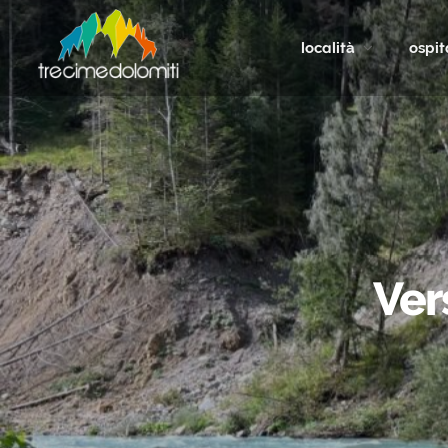
località
ospit
Ver