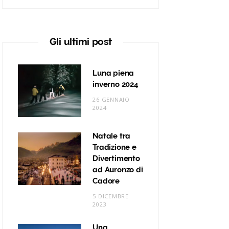
o
r
r
e
e
k
a
s
Gli ultimi post
m
t
Luna piena
inverno 2024
26 GENNAIO
2024
Natale tra
Tradizione e
Divertimento
ad Auronzo di
Cadore
5 DICEMBRE
2023
Una