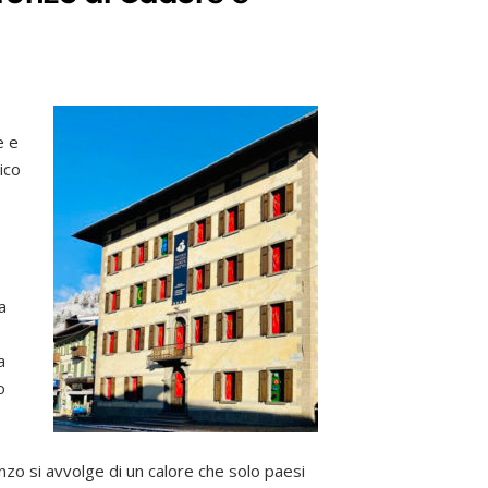
e e
ico
a
a
o
nzo si avvolge di un calore che solo paesi