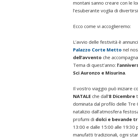
montani sanno creare con le loro
l’esuberante voglia di divertirsi
Ecco come vi accoglieremo:
L’avvio delle festività è annun
Palazzo Corte Metto
nel nos
dell’avvento
che accompagna loc
Tema di quest’anno:
l’anniver
Sci Auronzo e Misurina
.
Il vostro viaggio può iniziare 
NATALE
che dall’
8 Dicembre
t
dominata dal profilo delle Tre 
natalizio dall’atmosfera festos
profumi di
dolci e bevande tr
13:00 e dalle 15:00 alle 19:30 p
manufatti tradizionali, ogni sta