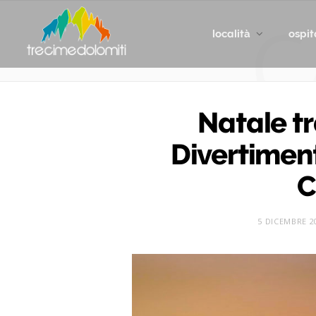
C
località
ospit
Natale tr
Divertimen
C
5 DICEMBRE 2