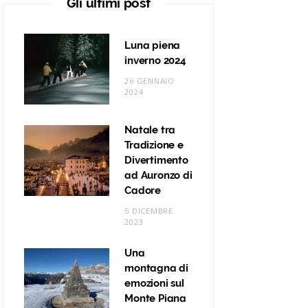
Gli ultimi post
m
t
Luna piena
inverno 2024
26 GENNAIO
2024
Natale tra
Tradizione e
Divertimento
ad Auronzo di
Cadore
5 DICEMBRE
2023
Una
montagna di
emozioni sul
Monte Piana