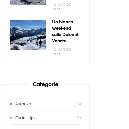
12 MAGGIO
2023
Un bianco
weekend
sulle Dolomiti
Venete
12 MAGGIO
2023
Categorie
Auronzo
(16)
Cucina tipica
(3)