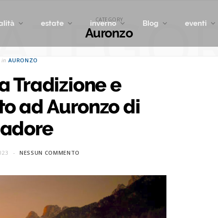
ATEGO
CATEGORY
alità
estate
inverno
Blog
eventi
Auronzo
in
AURONZO
a Tradizione e
to ad Auronzo di
adore
023
NESSUN COMMENTO